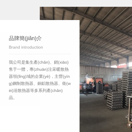
品牌簡(jiǎn)介
Brand introduction
我公司是集生產(chǎn)、銷(xiāo)
售于一體，專(zhuān)注采暖散熱
器領(lǐng)域的企業(yè)，主營(yín
g)鋼制散熱器、銅鋁散熱器、衛(w
èi)浴散熱器等多系列產(chǎn)
品。